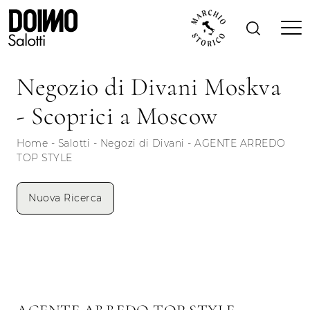
Negozio di Divani Moskva
- Scoprici a Moscow
Home
-
Salotti
-
Negozi di Divani
-
AGENTE ARREDO
TOP STYLE
Nuova Ricerca