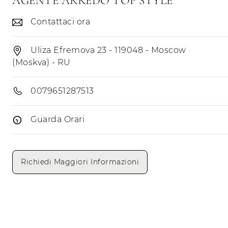
AGENTE ARREDO TOP STYLE
Contattaci ora
Uliza Efremova 23 - 119048 - Moscow
(Moskva) - RU
0079651287513
Guarda Orari
Giorni di apertura
Mattino
Pomeriggio
Richiedi Maggiori Informazioni
Lunedì
Martedì
Mercoledì
Giovedì