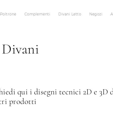
Poltrone
Complementi
Divani Letto
Negozi
A
 Divani
hiedi qui i disegni tecnici 2D e 3D 
tri prodotti