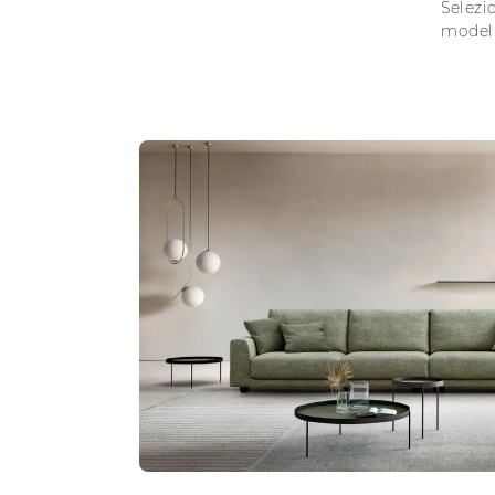
Selezio
modell