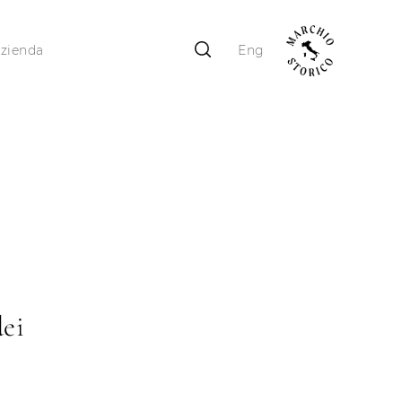
zienda
Eng
dei