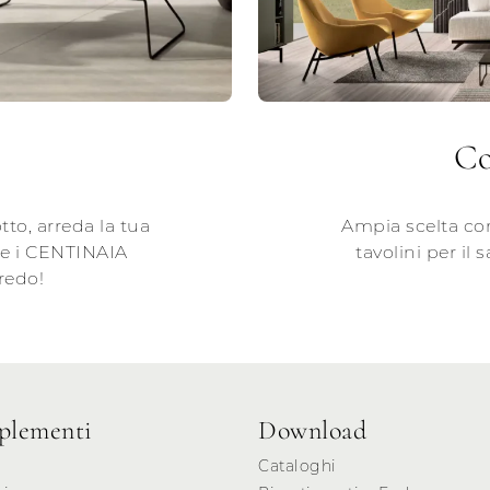
Co
tto, arreda la tua
Ampia scelta com
he i CENTINAIA
tavolini per il 
redo!
lementi
Download
Cataloghi