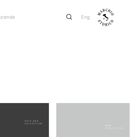
zienda
Eng