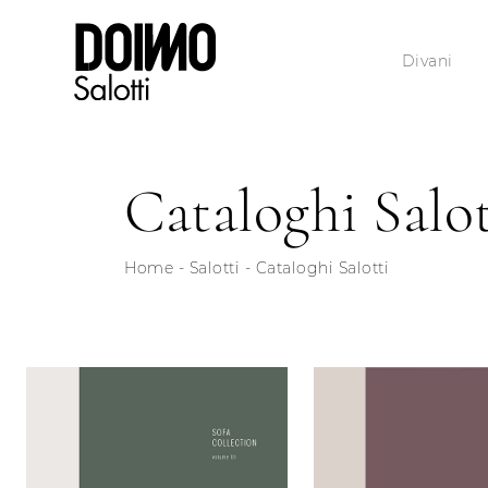
Divani
Cataloghi Salot
Home
-
Salotti
-
Cataloghi Salotti