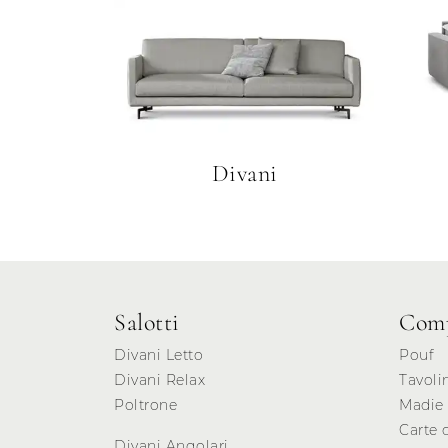
Divani
Salotti
Comp
Divani Letto
Pouf
Divani Relax
Tavoli
Poltrone
Madie
Carte 
Divani Angolari