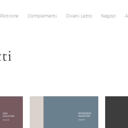
Poltrone
Complementi
Divani Letto
Negozi
A
ti