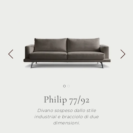
Philip 77/92
Divano sospeso dallo stile
industrial e bracciolo di due
dimensioni.