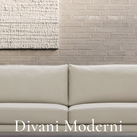
Poltrone
Complementi
Divani Letto
Negozi
A
Divani Moderni