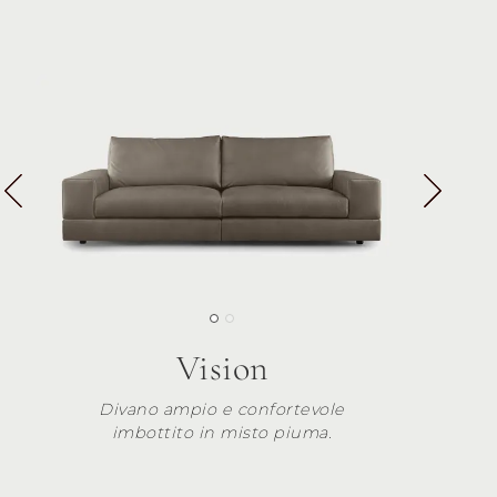
Vision
Divano ampio e confortevole
imbottito in misto piuma.