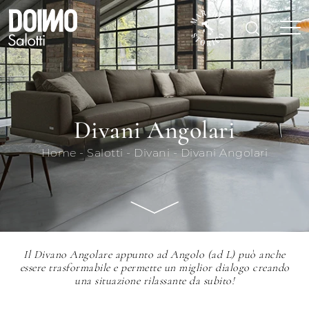
Divani Angolari
Home
-
Salotti
-
Divani
-
Divani Angolari
Il Divano Angolare appunto ad Angolo (ad L) può anche
essere trasformabile e permette un miglior dialogo creando
una situazione rilassante da subito!