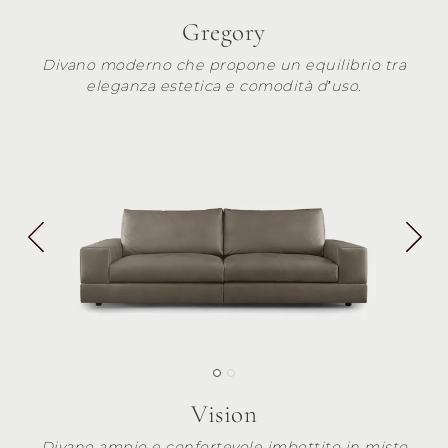
Gregory
Divano moderno che propone un equilibrio tra
eleganza estetica e comodità d’uso.
Vision
Divano ampio e confortevole imbottito in misto