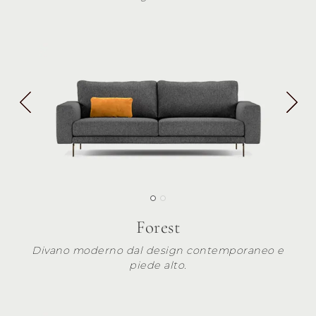
Forest
Divano moderno dal design contemporaneo e
piede alto.