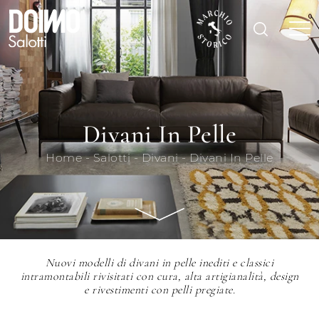
Divani In Pelle
Home
-
Salotti
-
Divani
-
Divani In Pelle
Nuovi modelli di divani in pelle inediti e classici
intramontabili rivisitati con cura, alta artigianalità, design
e rivestimenti con pelli pregiate.