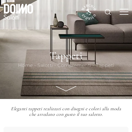
Tappeti
Home
-
Salotti
-
Complementi
-
Tappeti
Eleganti tappeti realizzati con disegni e colori alla moda
che arredano con gusto il tuo salotto.