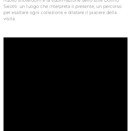
nuovo showroom è la sublimazione dello stile Doimo
Salotti: un luogo che interpreta il presente, un percorso
per esaltare ogni collezione e dilatare il piacere della
visita.