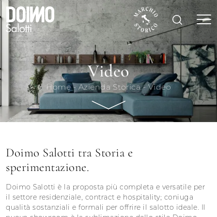
Video
Home
-
Azienda Storica
-
Video
Doimo Salotti tra Storia e
sperimentazione.
Doimo Salotti è la proposta più completa e versatile per
il settore residenziale, contract e hospitality; coniuga
qualità sostanziali e formali per offrire il salotto ideale. Il