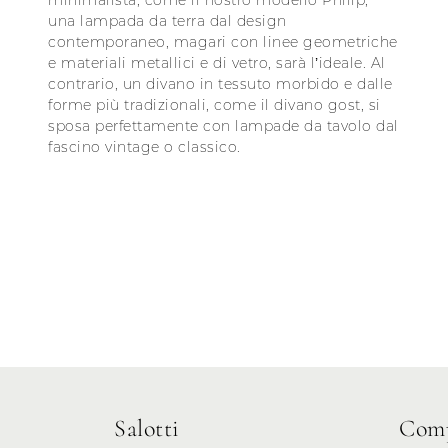
minimalista, come il nostro modello Philip,
una lampada da terra dal design
contemporaneo, magari con linee geometriche
e materiali metallici e di vetro, sarà l’ideale. Al
contrario, un divano in tessuto morbido e dalle
forme più tradizionali, come il divano gost, si
sposa perfettamente con lampade da tavolo dal
fascino vintage o classico.
Salotti
Comp