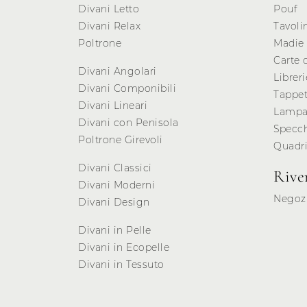
Divani Letto
Pouf
Divani Relax
Tavoli
Poltrone
Madie
Carte 
Divani Angolari
Libreri
Divani Componibili
Tappet
Divani Lineari
Lampa
Divani con Penisola
Specc
Poltrone Girevoli
Quadr
Divani Classici
Rive
Divani Moderni
Negozi
Divani Design
Divani in Pelle
Divani in Ecopelle
Divani in Tessuto