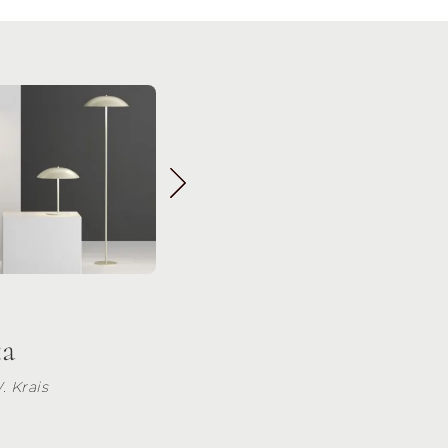
ta
. Krais