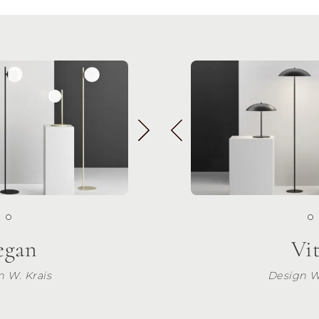
egan
Vi
 W. Krais
Design W