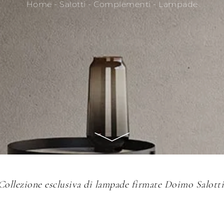
Home
-
Salotti
-
Complementi
-
Lampade
Collezione esclusiva di lampade firmate Doimo Salotti