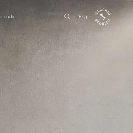
zienda
Eng