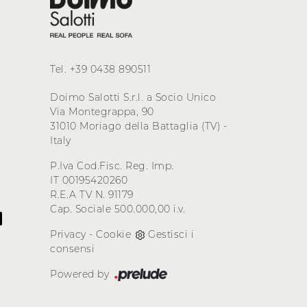
Tel.
+39 0438 890511
Doimo Salotti S.r.l. a Socio Unico
Via Montegrappa, 90
31010 Moriago della Battaglia (TV) -
Italy
P.Iva Cod.Fisc. Reg. Imp.
IT 00195420260
R.E.A TV N. 91179
Cap. Sociale 500.000,00 i.v.
Privacy
-
Cookie
Gestisci i
consensi
Powered by