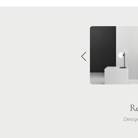
R
Design