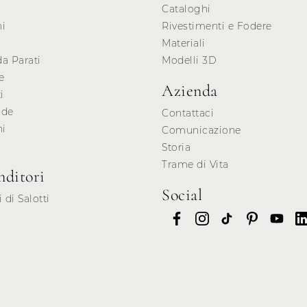
Cataloghi
ni
Rivestimenti e Fodere
Materiali
da Parati
Modelli 3D
e
Azienda
i
de
Contattaci
hi
Comunicazione
i
Storia
Trame di Vita
nditori
Social
 di Salotti