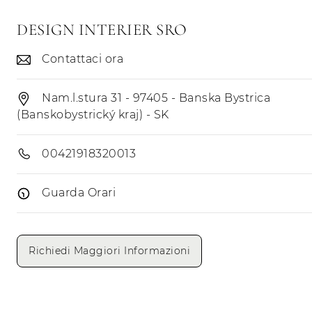
DESIGN INTERIER SRO
Contattaci ora
Nam.l.stura 31 - 97405 - Banska Bystrica
(Banskobystrický kraj) - SK
00421918320013
Guarda Orari
Giorni di apertura
Mattino
Pomeriggio
Richiedi Maggiori Informazioni
Lunedì
Martedì
Mercoledì