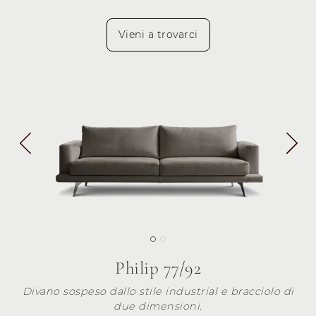
Vieni a trovarci
Philip 77/92
Divano sospeso dallo stile industrial e bracciolo di
due dimensioni.