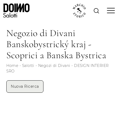
Negozio di Divani
Banskobystrický kraj -
Scoprici a Banska Bystrica
Home
-
Salotti
-
Negozi di Divani
-
DESIGN INTERIER
SRO
Nuova Ricerca