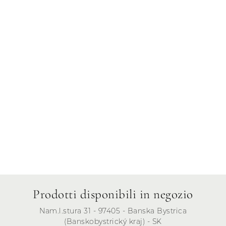
Giovedì
Venerdì
Sabato
Domenica
Prodotti disponibili in negozio
Nam.l.stura 31 - 97405 - Banska Bystrica
(Banskobystrický kraj) - SK