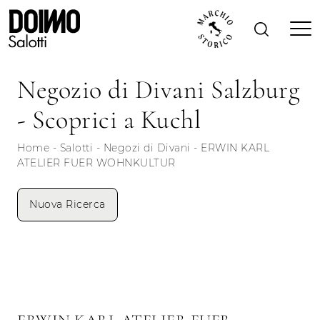
Negozio di Divani Salzburg
- Scoprici a Kuchl
Home
-
Salotti
-
Negozi di Divani
-
ERWIN KARL
ATELIER FUER WOHNKULTUR
Nuova Ricerca