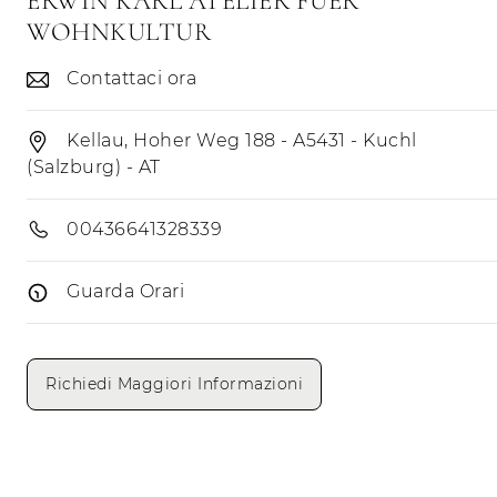
ERWIN KARL ATELIER FUER
WOHNKULTUR
Contattaci ora
Kellau, Hoher Weg 188 - A5431 - Kuchl
(Salzburg) - AT
00436641328339
Guarda Orari
Giorni di apertura
Mattino
Pomeriggio
Richiedi Maggiori Informazioni
Lunedì
Martedì
Mercoledì