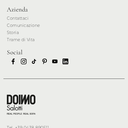
Azienda
Contattaci
Comunicazione
Storia
Trame di Vita
Social
Tel.
+39 0438 890511