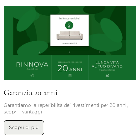
Garanzia 20 anni
Garantiamo la reperibilità dei rivestimenti per 20 anni,
scopri i vantaggi.
Scopri di più