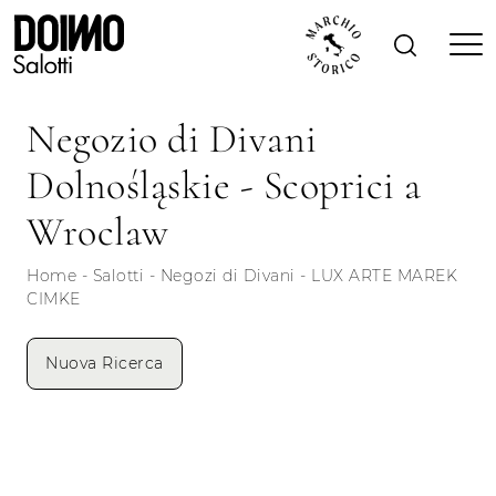
Negozio di Divani
Dolnośląskie - Scoprici a
Wroclaw
Home
-
Salotti
-
Negozi di Divani
-
LUX ARTE MAREK
CIMKE
Nuova Ricerca