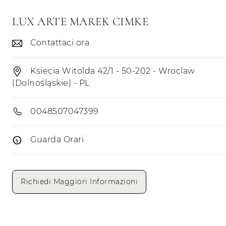
LUX ARTE MAREK CIMKE
Contattaci ora
Ksiecia Witolda 42/1 - 50-202 - Wroclaw
(Dolnośląskie) - PL
0048507047399
Guarda Orari
Giorni di apertura
Mattino
Pomeriggio
Richiedi Maggiori Informazioni
Lunedì
Martedì
Mercoledì