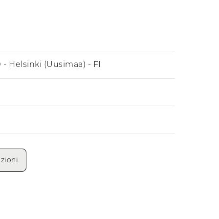
 - Helsinki (Uusimaa) - FI
Mattino
Pomeriggio
zioni