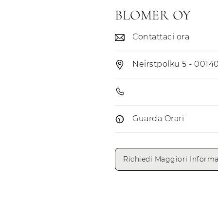
BLOMER OY
Contattaci ora
Neirstpolku 5 - 00140
Guarda Orari
Giorni di apertura
Richiedi Maggiori Informa
Lunedì
Martedì
Mercoledì
Giovedì