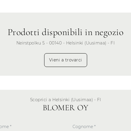
Venerdì
Sabato
Prodotti disponibili in negozio
Domenica
Neirstpolku 5 - 00140 - Helsinki (Uusimaa) - FI
Vieni a trovarci
Scoprici a Helsinki (Uusimaa) - FI
BLOMER OY