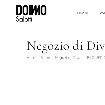
Divani
Pol
Negozio di Div
Home
-
Salotti
-
Negozi di Divani
-
BLOMER 