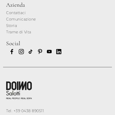
Azienda
Contattaci
Comunicazione
Storia
Trame di Vita
Social
Tel.
+39 0438 890511