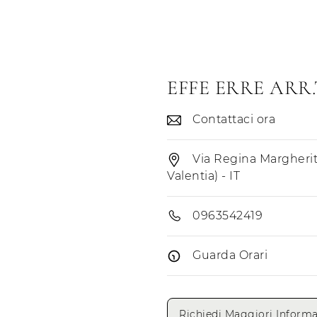
EFFE ERRE ARR
Contattaci ora
Via Regina Margherit
Valentia) - IT
0963542419
Guarda Orari
Giorni di apertura
Richiedi Maggiori Informa
Lunedì