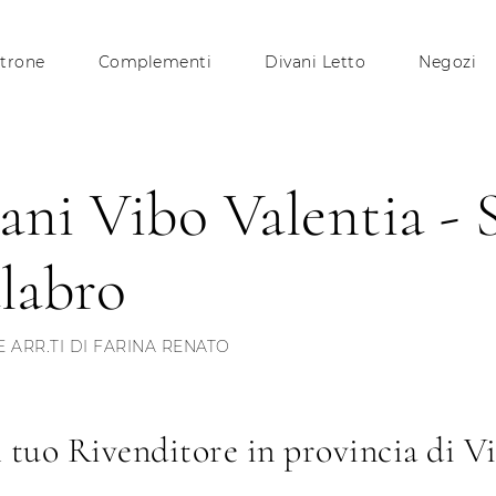
trone
Complementi
Divani Letto
Negozi
ani Vibo Valentia - S
labro
E ARR.TI DI FARINA RENATO
l tuo Rivenditore in provincia di V