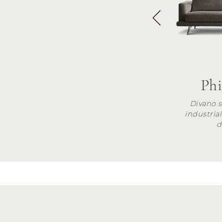
Phi
Divano s
industria
d