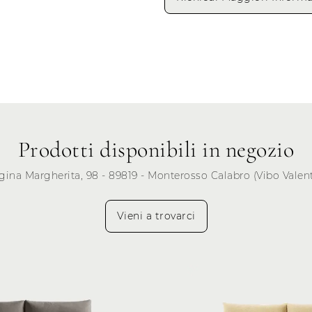
Martedì
Mercoledì
Giovedì
Venerdì
Sabato
Prodotti disponibili in negozio
Domenica
gina Margherita, 98 - 89819 - Monterosso Calabro (Vibo Valenti
Vieni a trovarci