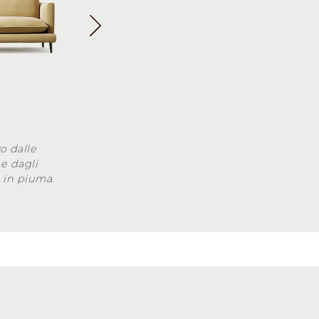
o dalle
e dagli
i in piuma.