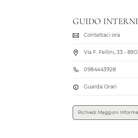
GUIDO INTERNI
Contattaci ora
Via F. Fellini, 33 - 8
0984443928
Guarda Orari
Giorni di apertura
Richiedi Maggiori Informa
Lunedì
Martedì
Mercoledì