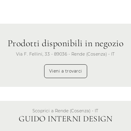
Giovedì
Venerdì
Sabato
Prodotti disponibili in negozio
Domenica
Via F. Fellini, 33 - 89036 - Rende (Cosenza) - IT
Vieni a trovarci
Scoprici a Rende (Cosenza) - IT
GUIDO INTERNI DESIGN