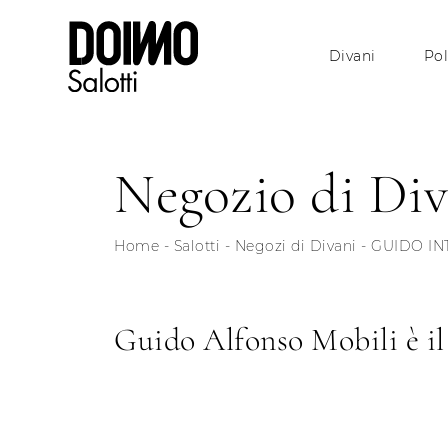
Divani
Pol
Negozio di Div
Home
-
Salotti
-
Negozi di Divani
-
GUIDO IN
Guido Alfonso Mobili è il