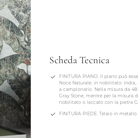
Scheda Tecnica
FINITURA PIANO: Il piano può esser
Noce Naturale; in nobilitato: India,
a campionario. Nella misura da 48x
Gray Stone, mentre per la misura d
nobilitato o laccato con la pietra G
FINITURA PIEDE: Telaio in metallo 