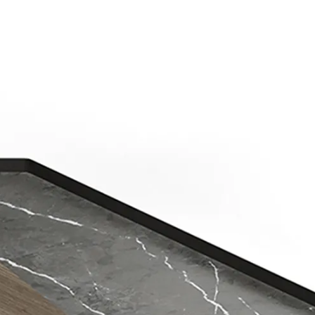
Poltrone
Complementi
Divani Letto
Negozi
A