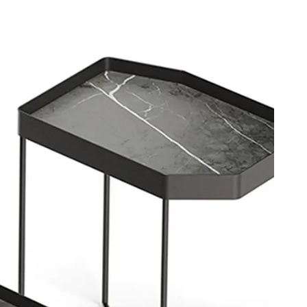
zienda
Eng