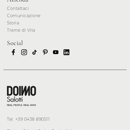
Contattaci
Comunicazione
Storia
Trame di Vita
Social
Tel.
+39 0438 890511