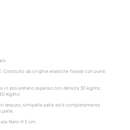
to.
stituito da cinghie elastiche fissate con punti
ta in poliuretano espanso con densità 30 kg/mc,
 80 Kg/mc.
in tessuto, simlpelle pelle ed è completamente
 pelle.
cata Nero H 5 cm.