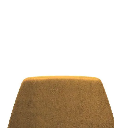
zienda
Eng