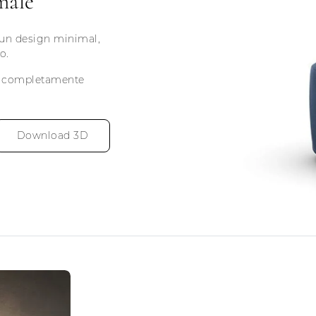
male
a un design minimal,
o.
d è completamente
Download 3D