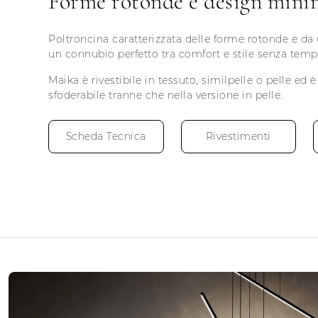
Forme rotonde e design mini
Poltroncina caratterizzata delle forme rotonde e d
un connubio perfetto tra comfort e stile senza temp
Maika è rivestibile in tessuto, similpelle o pelle e
sfoderabile tranne che nella versione in pelle.
Scheda Tecnica
Rivestimenti