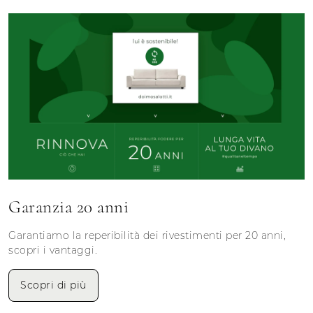
Garanzia 20 anni
Garantiamo la reperibilità dei rivestimenti per 20 anni,
scopri i vantaggi.
Scopri di più