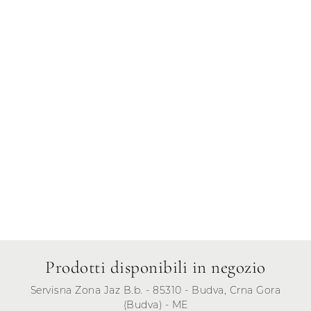
Giovedì
Venerdì
Sabato
Domenica
Prodotti disponibili in negozio
Servisna Zona Jaz B.b. - 85310 - Budva, Crna Gora
(Budva) - ME