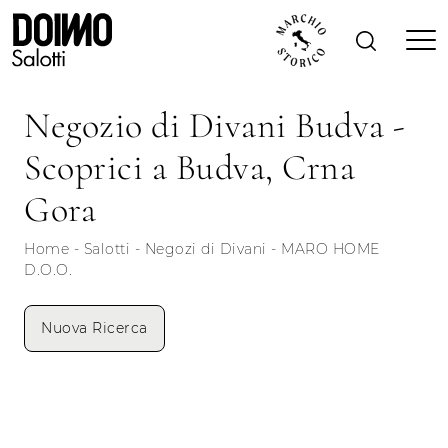
Negozio di Divani Budva -
Scoprici a Budva, Crna
Gora
Home
-
Salotti
-
Negozi di Divani
-
MARO HOME
D.O.O.
Nuova Ricerca