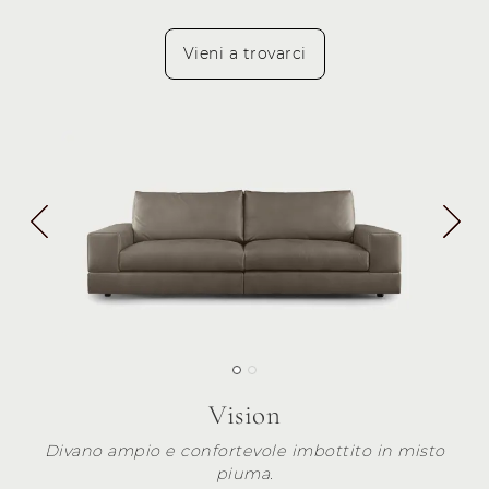
Vieni a trovarci
Vision
Divano ampio e confortevole imbottito in misto
piuma.