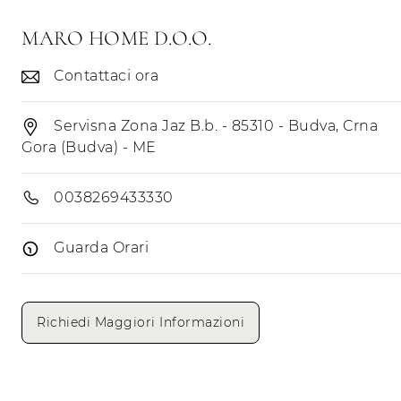
MARO HOME D.O.O.
Contattaci ora
Servisna Zona Jaz B.b. - 85310 - Budva, Crna
Gora (Budva) - ME
0038269433330
Guarda Orari
Giorni di apertura
Mattino
Pomeriggio
Richiedi Maggiori Informazioni
Lunedì
Martedì
Mercoledì