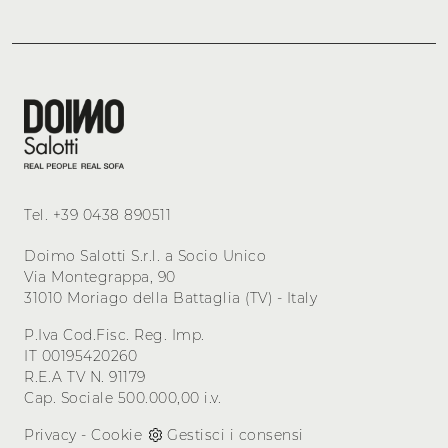
Tel.
+39 0438 890511
Doimo Salotti S.r.l. a Socio Unico
Via Montegrappa, 90
31010 Moriago della Battaglia (TV) - Italy
P.Iva Cod.Fisc. Reg. Imp.
IT 00195420260
R.E.A TV N. 91179
Cap. Sociale 500.000,00 i.v.
Privacy
-
Cookie
Gestisci i consensi