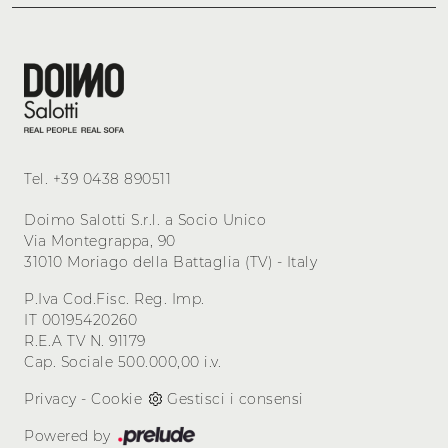
Tel.
+39 0438 890511
Doimo Salotti S.r.l. a Socio Unico
Via Montegrappa, 90
31010 Moriago della Battaglia (TV) - Italy
P.Iva Cod.Fisc. Reg. Imp.
IT 00195420260
R.E.A TV N. 91179
Cap. Sociale 500.000,00 i.v.
Privacy
-
Cookie
Gestisci i consensi
Powered by