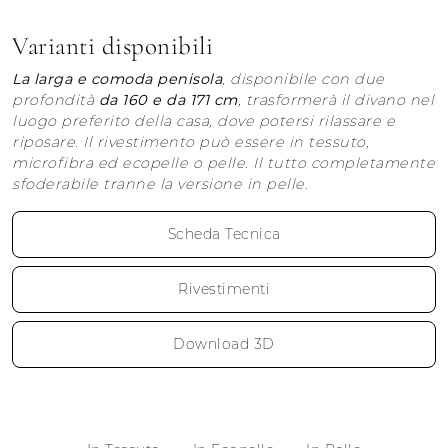
Varianti disponibili
La larga e comoda penisola
, disponibile con due
profondità
da 160 e da 171 cm
, trasformerà il divano nel
luogo preferito della casa, dove potersi rilassare e
riposare. Il rivestimento può essere in tessuto,
microfibra ed ecopelle o pelle. Il tutto completamente
sfoderabile tranne la versione in pelle.
Scheda Tecnica
Rivestimenti
Download 3D