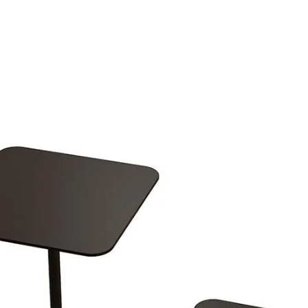
Poltrone
Complementi
Divani Letto
Negozi
A