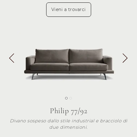
Vieni a trovarci
Philip 77/92
Divano sospeso dallo stile industrial e bracciolo di
due dimensioni.