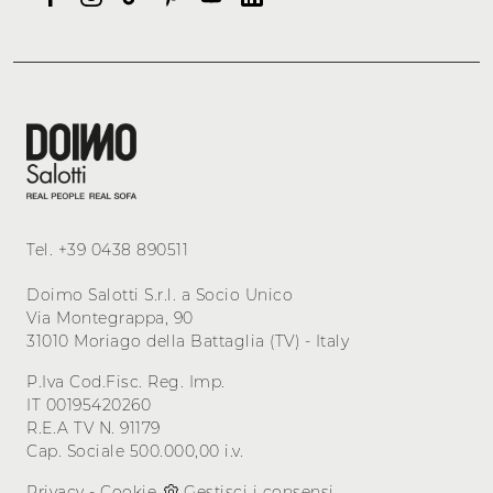
Tel.
+39 0438 890511
Doimo Salotti S.r.l. a Socio Unico
Via Montegrappa, 90
31010 Moriago della Battaglia (TV) - Italy
P.Iva Cod.Fisc. Reg. Imp.
IT 00195420260
R.E.A TV N. 91179
Cap. Sociale 500.000,00 i.v.
Privacy
-
Cookie
Gestisci i consensi