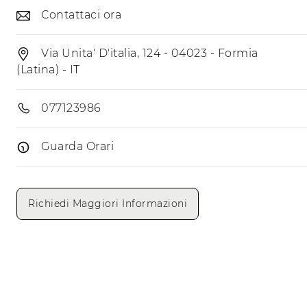
Contattaci ora
Via Unita' D'italia, 124 - 04023 - Formia
(Latina) - IT
077123986
Guarda Orari
Giorni di apertura
Mattino
Pomeriggio
Richiedi Maggiori Informazioni
Lunedì
Martedì
Mercoledì
Giovedì