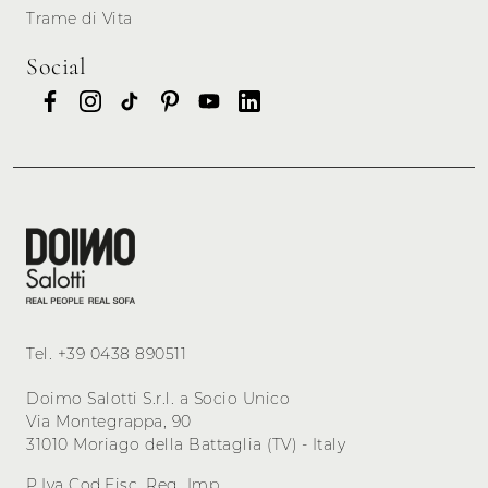
Trame di Vita
Social
Tel.
+39 0438 890511
Doimo Salotti S.r.l. a Socio Unico
Via Montegrappa, 90
31010 Moriago della Battaglia (TV) - Italy
P.Iva Cod.Fisc. Reg. Imp.