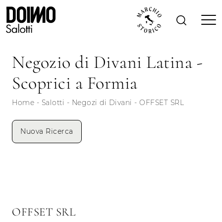
Negozio di Divani Latina -
Scoprici a Formia
Home
-
Salotti
-
Negozi di Divani
-
OFFSET SRL
Nuova Ricerca
OFFSET SRL