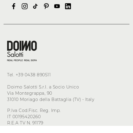
Tel.
+39 0438 890511
Doimo Salotti S.r.l. a Socio Unico
Via Montegrappa, 90
31010 Moriago della Battaglia (TV) - Italy
P.Iva Cod.Fisc. Reg. Imp.
IT 00195420260
R.E.A TV N. 91179
Cap. Sociale 500.000,00 i.v.