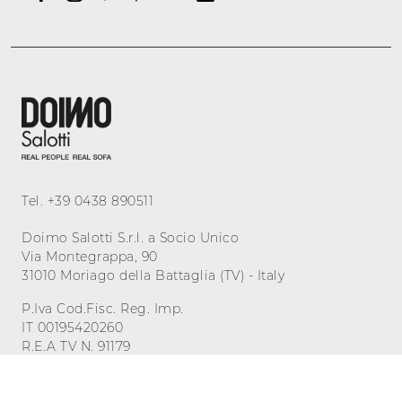
Tel.
+39 0438 890511
Doimo Salotti S.r.l. a Socio Unico
Via Montegrappa, 90
31010 Moriago della Battaglia (TV) - Italy
P.Iva Cod.Fisc. Reg. Imp.
IT 00195420260
R.E.A TV N. 91179
Cap. Sociale 500.000,00 i.v.
Privacy
-
Cookie
Gestisci i consensi