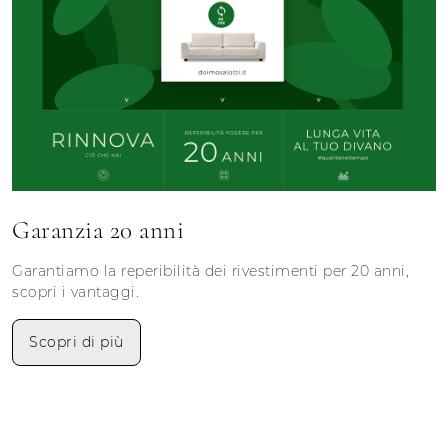
Garanzia 20 anni
Garantiamo la reperibilità dei rivestimenti per 20 anni,
scopri i vantaggi.
Scopri di più