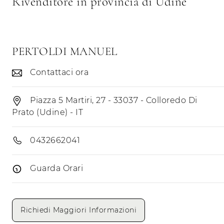
Rivenditore in provincia di Udine
PERTOLDI MANUEL
Contattaci ora
Piazza 5 Martiri, 27 - 33037 - Colloredo Di
Prato (Udine) - IT
0432662041
Guarda Orari
Giorni di apertura
Mattino
Pomeriggio
Richiedi Maggiori Informazioni
Lunedì