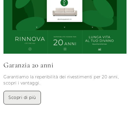
Garanzia 20 anni
Garantiamo la reperibilità dei rivestimenti per 20 anni,
scopri i vantaggi.
Scopri di più