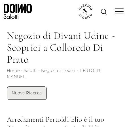
Negozio di Divani Udine -
Scoprici a Colloredo Di
Prato
Home
-
Salotti
-
Negozi di Divani
-
PERTOLDI
MANUEL
Nuova Ricerca
Arredamenti Pertoldi Elio è il tuo