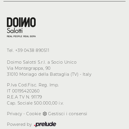
Tel.
+39 0438 890511
Doimo Salotti S.r.l. a Socio Unico
Via Montegrappa, 90
31010 Moriago della Battaglia (TV) - Italy
P.Iva Cod.Fisc. Reg. Imp.
IT 00195420260
R.E.A TV N. 91179
Cap. Sociale 500.000,00 i.v.
Privacy
-
Cookie
Gestisci i consensi
Powered by