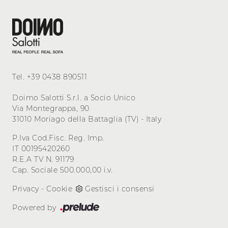
Tel.
+39 0438 890511
Doimo Salotti S.r.l. a Socio Unico
Via Montegrappa, 90
31010 Moriago della Battaglia (TV) - Italy
P.Iva Cod.Fisc. Reg. Imp.
IT 00195420260
R.E.A TV N. 91179
Cap. Sociale 500.000,00 i.v.
Privacy
-
Cookie
Gestisci i consensi
Powered by