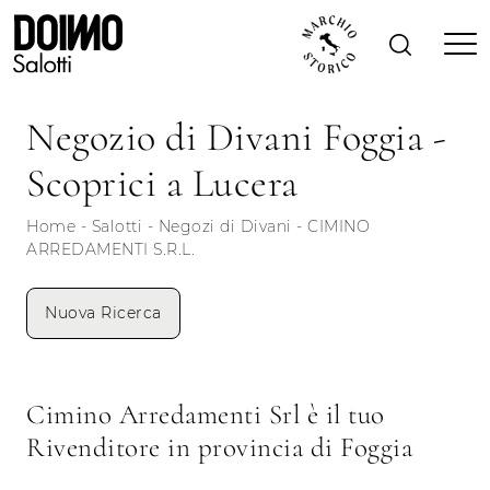
Negozio di Divani Foggia -
Scoprici a Lucera
Home
-
Salotti
-
Negozi di Divani
-
CIMINO
ARREDAMENTI S.R.L.
Nuova Ricerca
Cimino Arredamenti Srl è il tuo
Rivenditore in provincia di Foggia