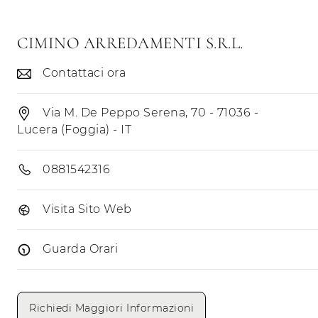
CIMINO ARREDAMENTI S.R.L.
Contattaci ora
Via M. De Peppo Serena, 70 - 71036 -
Lucera (Foggia) - IT
0881542316
Visita Sito Web
Guarda Orari
Giorni di apertura
Mattino
Pomeriggio
Richiedi Maggiori Informazioni
Lunedì