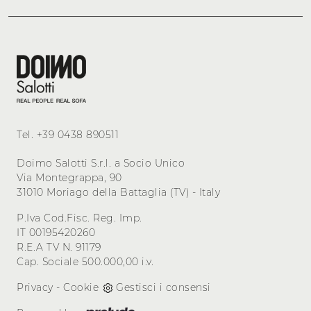
Tel.
+39 0438 890511
Doimo Salotti S.r.l. a Socio Unico
Via Montegrappa, 90
31010 Moriago della Battaglia (TV) - Italy
P.Iva Cod.Fisc. Reg. Imp.
IT 00195420260
R.E.A TV N. 91179
Cap. Sociale 500.000,00 i.v.
Privacy
-
Cookie
Gestisci i consensi