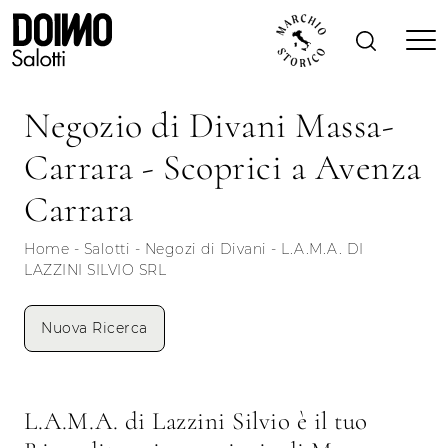
Negozio di Divani Massa-
Carrara - Scoprici a Avenza
Carrara
Home
-
Salotti
-
Negozi di Divani
-
L.A.M.A. DI
LAZZINI SILVIO SRL
Nuova Ricerca
L.A.M.A. di Lazzini Silvio è il tuo