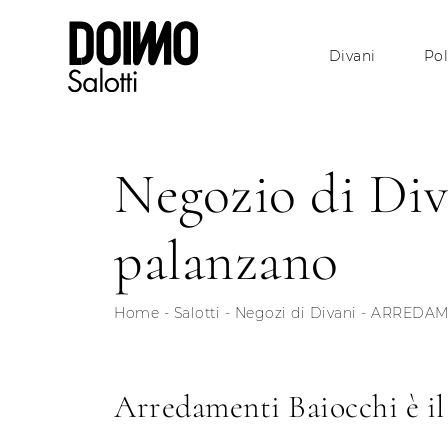
Divani
Pol
Negozio di Div
palanzano
Home
-
Salotti
-
Negozi di Divani
-
ARREDAME
Arredamenti Baiocchi è il