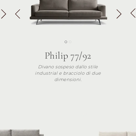
Philip 77/92
Divano sospeso dallo stile
industrial e bracciolo di due
dimensioni.