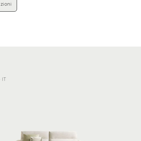
zioni
 IT