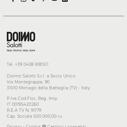
Tel.
+39 0438 890511
Doimo Salotti S.r.l. a Socio Unico
Via Montegrappa, 90
31010 Moriago della Battaglia (TV) - Italy
P.Iva Cod.Fisc. Reg. Imp.
IT 00195420260
R.E.A TV N. 91179
Cap. Sociale 500.000,00 i.v.
Privacy
-
Cookie
Gestisci i consensi