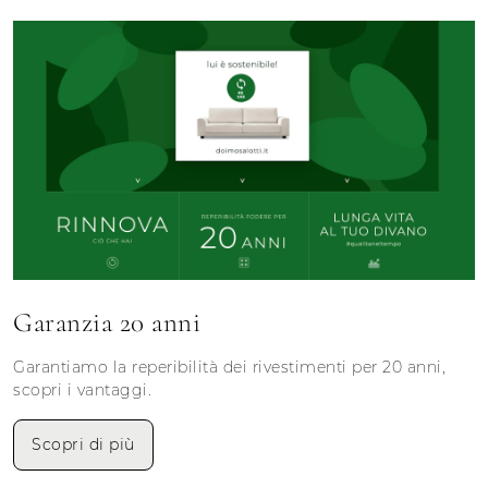
Garanzia 20 anni
Garantiamo la reperibilità dei rivestimenti per 20 anni,
scopri i vantaggi.
Scopri di più