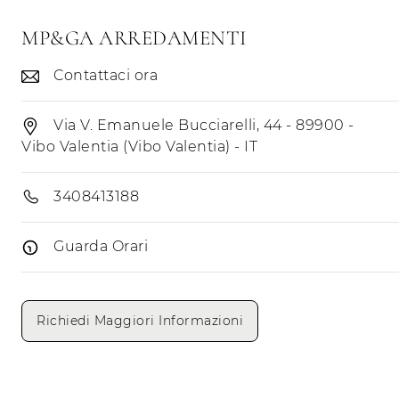
MP&GA ARREDAMENTI
Contattaci ora
Via V. Emanuele Bucciarelli, 44 - 89900 -
Vibo Valentia (Vibo Valentia) - IT
3408413188
Guarda Orari
Giorni di apertura
Mattino
Pomeriggio
Richiedi Maggiori Informazioni
Lunedì
Martedì
Mercoledì