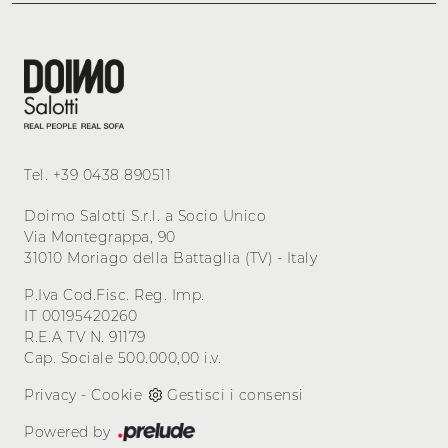
Tel.
+39 0438 890511
Doimo Salotti S.r.l. a Socio Unico
Via Montegrappa, 90
31010 Moriago della Battaglia (TV) - Italy
P.Iva Cod.Fisc. Reg. Imp.
IT 00195420260
R.E.A TV N. 91179
Cap. Sociale 500.000,00 i.v.
Privacy
-
Cookie
Gestisci i consensi
Powered by