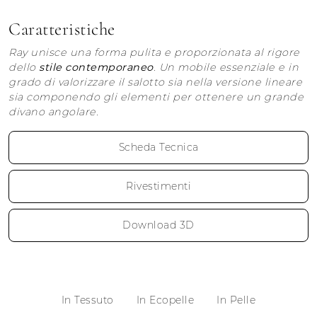
Caratteristiche
Ray unisce una forma pulita e proporzionata al rigore
dello
stile contemporaneo
. Un mobile essenziale e in
grado di valorizzare il salotto sia nella versione lineare
sia componendo gli elementi per ottenere un grande
divano angolare.
Scheda Tecnica
Rivestimenti
Download 3D
In Tessuto
In Ecopelle
In Pelle