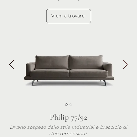
Vieni a trovarci
Philip 77/92
Divano sospeso dallo stile industrial e bracciolo di
due dimensioni.