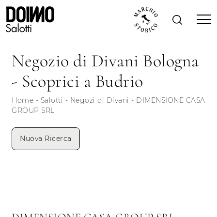
Negozio di Divani Bologna
- Scoprici a Budrio
Home
-
Salotti
-
Negozi di Divani
-
DIMENSIONE CASA
GROUP SRL
Nuova Ricerca