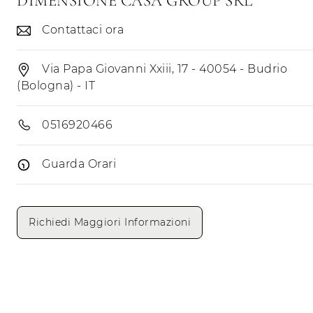
DIMENSIONE CASA GROUP SRL
Contattaci ora
Via Papa Giovanni Xxiii, 17 - 40054 - Budrio
(Bologna) - IT
0516920466
Guarda Orari
Giorni di apertura
Mattino
Pomeriggio
Richiedi Maggiori Informazioni
Lunedì
Martedì
Mercoledì
Giovedì