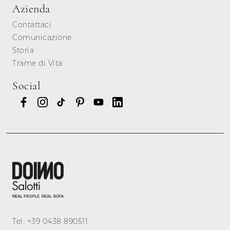
Azienda
Contattaci
Comunicazione
Storia
Trame di Vita
Social
Tel.
+39 0438 890511