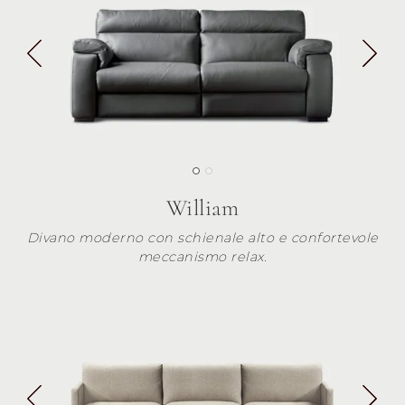
William
Divano moderno con schienale alto e confortevole
meccanismo relax.