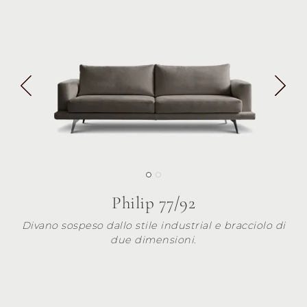
Philip 77/92
Divano sospeso dallo stile industrial e bracciolo di
due dimensioni.