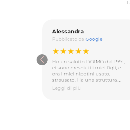
L
Alessandra
Pubblicato da
Google
★★★★★
ncontrano
Ho un salotto DOIMO dal 1991,
tà il
ci sono cresciuti i miei figli, e
 La
ora i miei nipotini usato,
a nella
strausato. Ha una struttura
ha ridato
perfetta, le fodere si sono
Leggi di più
olamente
consumate ma rifoderato è
bellissimo, moderno, robusto,
ancora perfetto dopo 32 anni.
Questi sono i prodotti da
consigliare!