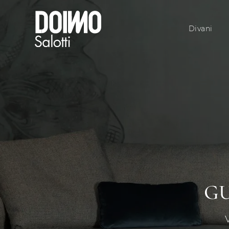
Divani
GU