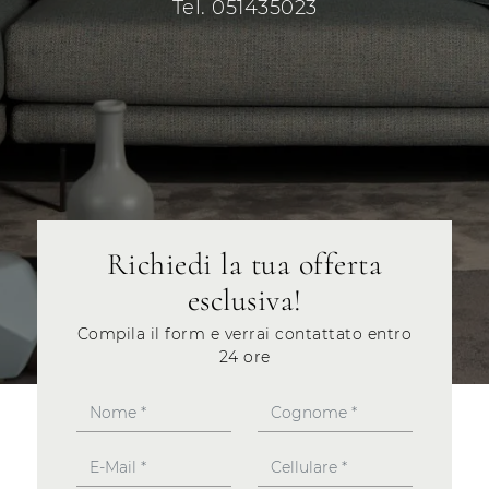
Tel. 051435023
Richiedi la tua offerta
esclusiva!
Compila il form e verrai contattato entro
24 ore