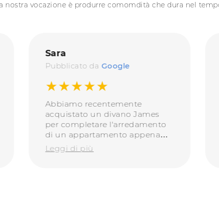
a nostra vocazione è produrre comomdità che dura nel temp
Sara
Pubblicato da
Google
★★★★★
Abbiamo recentemente
acquistato un divano James
per completare l'arredamento
di un appartamento appena
ristrutturato e siamo
Leggi di più
veramente soddisfatti. Oltre
all’estetica, alla solidità e
all’estrema comodità del
divano, anche l’attenzione ai
dettagli di Doimo é incredibile,
dalle finiture delle cuciture e
delle cerniere alla qualità delle