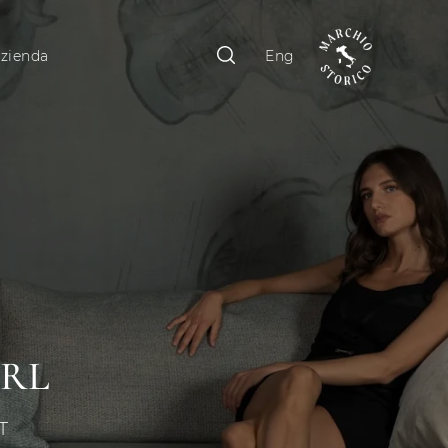
zienda
Eng
SRL
T