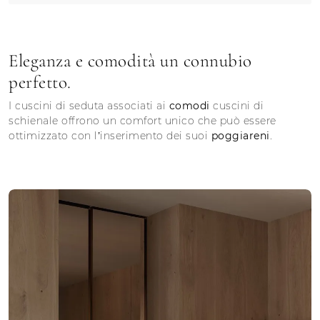
Eleganza e comodità un connubio
perfetto.
I cuscini di seduta associati ai
comodi
cuscini di
schienale offrono un comfort unico che può essere
ottimizzato con l’inserimento dei suoi
poggiareni
.