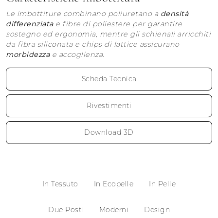
Le imbottiture combinano poliuretano a
densità
differenziata
e fibre di poliestere per garantire
sostegno ed ergonomia, mentre gli schienali arricchiti
da fibra siliconata e chips di lattice assicurano
morbidezza
e accoglienza.
Scheda Tecnica
Rivestimenti
Download 3D
In Tessuto
In Ecopelle
In Pelle
Due Posti
Moderni
Design