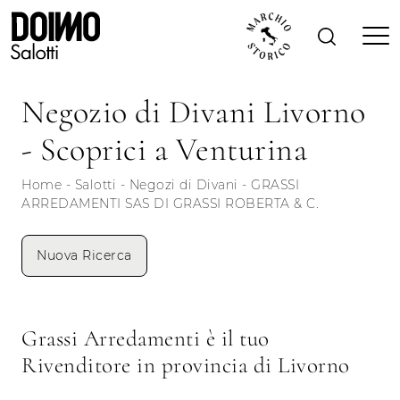
Negozio di Divani Livorno
- Scoprici a Venturina
Home
-
Salotti
-
Negozi di Divani
-
GRASSI
ARREDAMENTI SAS DI GRASSI ROBERTA & C.
Nuova Ricerca
Grassi Arredamenti è il tuo
Rivenditore in provincia di Livorno