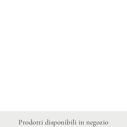
Mercoledì
Giovedì
Venerdì
Sabato
Domenica
Prodotti disponibili in negozio