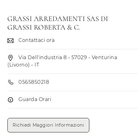
GRASSI ARREDAMENTI SAS DI
GRASSI ROBERTA & C.
Contattaci ora
Via Dell'industria 8 - 57029 - Venturina
(Livorno) - IT
0565850218
Guarda Orari
Giorni di apertura
Mattino
Pomeriggio
Richiedi Maggiori Informazioni
Lunedì
Martedì