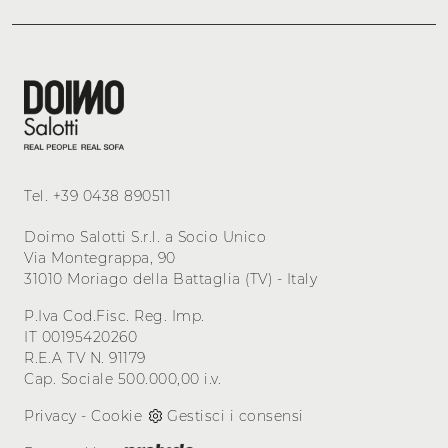
Tel.
+39 0438 890511
Doimo Salotti S.r.l. a Socio Unico
Via Montegrappa, 90
31010 Moriago della Battaglia (TV) - Italy
P.Iva Cod.Fisc. Reg. Imp.
IT 00195420260
R.E.A TV N. 91179
Cap. Sociale 500.000,00 i.v.
Privacy
-
Cookie
Gestisci i consensi