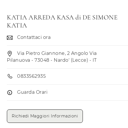
KATIA ARREDA KASA di DE SIMONE
KATIA
Contattaci ora
Via Pietro Giannone, 2 Angolo Via
Pilanuova - 73048 - Nardo' (Lecce) - IT
0833562935
Guarda Orari
Giorni di apertura
Mattino
Pomeriggio
Richiedi Maggiori Informazioni
Lunedì
Martedì