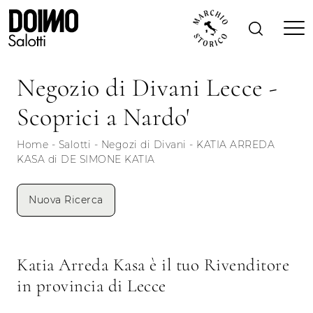
Negozio di Divani Lecce -
Scoprici a Nardo'
Home
-
Salotti
-
Negozi di Divani
-
KATIA ARREDA
KASA di DE SIMONE KATIA
Nuova Ricerca
Katia Arreda Kasa è il tuo Rivenditore
in provincia di Lecce