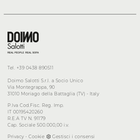
Tel.
+39 0438 890511
Doimo Salotti S.r.l. a Socio Unico
Via Montegrappa, 90
31010 Moriago della Battaglia (TV) - Italy
P.Iva Cod.Fisc. Reg. Imp.
IT 00195420260
R.E.A TV N. 91179
Cap. Sociale 500.000,00 i.v.
Privacy
-
Cookie
Gestisci i consensi