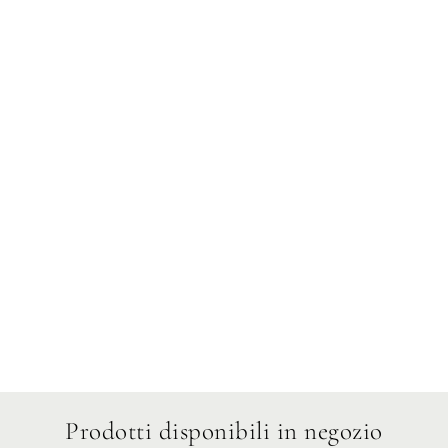
Mercoledì
Giovedì
Venerdì
Sabato
Domenica
Prodotti disponibili in negozio