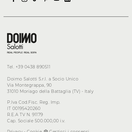
Tel.
+39 0438 890511
Doimo Salotti S.r.l. a Socio Unico
Via Montegrappa, 90
31010 Moriago della Battaglia (TV) - Italy
P.Iva Cod.Fisc. Reg. Imp.
IT 00195420260
R.E.A TV N. 91179
Cap. Sociale 500.000,00 i.v.
Privacy
-
Cookie
Gestisci i consensi