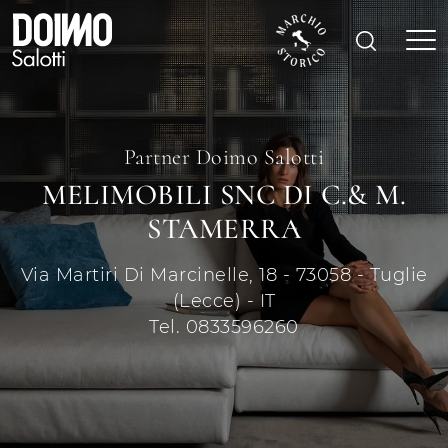
Partner Doimo Salotti
MELIMOBILI SNC DI C.& M.
STAMERRA
Via Martiri Di Marcinelle, 18 - 73058 - Tuglie
(Lecce) - IT
Tel. 0833596260