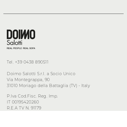
Tel.
+39 0438 890511
Doimo Salotti S.r.l. a Socio Unico
Via Montegrappa, 90
31010 Moriago della Battaglia (TV) - Italy
P.Iva Cod.Fisc. Reg. Imp.
IT 00195420260
R.E.A TV N. 91179
Cap. Sociale 500.000,00 i.v.
Privacy
-
Cookie
Gestisci i consensi