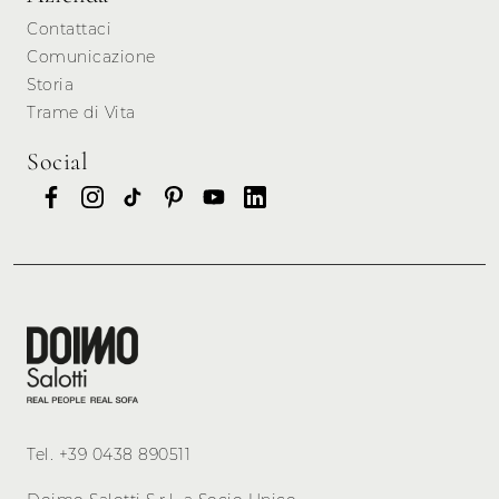
Contattaci
Comunicazione
Storia
Trame di Vita
Social
Tel.
+39 0438 890511