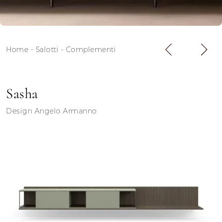
Home
-
Salotti
-
Complementi
Sasha
Design Angelo Armanno