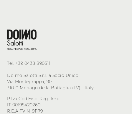
Tel.
+39 0438 890511
Doimo Salotti S.r.l. a Socio Unico
Via Montegrappa, 90
31010 Moriago della Battaglia (TV) - Italy
P.Iva Cod.Fisc. Reg. Imp.
IT 00195420260
R.E.A TV N. 91179
Cap. Sociale 500.000,00 i.v.
Privacy
-
Cookie
Gestisci i consensi