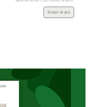
serenamente il tuo nuovo divano.
Scopri di più