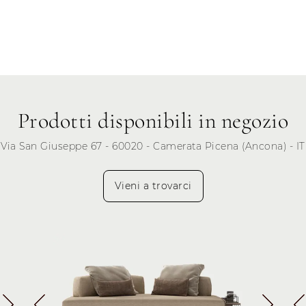
Martedì
Mercoledì
Giovedì
Venerdì
Sabato
Prodotti disponibili in negozio
Domenica
Via San Giuseppe 67 - 60020 - Camerata Picena (Ancona) - IT
Vieni a trovarci