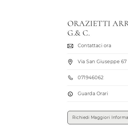
ORAZIETTI ARR
G.& C.
Contattaci ora
Via San Giuseppe 67 
071946062
Guarda Orari
Giorni di apertura
Richiedi Maggiori Informa
Lunedì