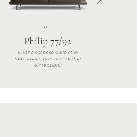
Philip 77/92
Divano sospeso dallo stile
industrial e bracciolo di due
dimensioni.