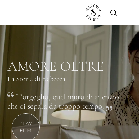
AMORE OLTRE
La Storia di Rebecca
L’orgoglio, quel muro di silenzio
che ci separa da troppo tempo.
PLAY
FILM