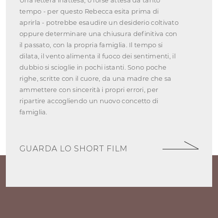
Una lettera inattesa, o forse attesa da tanto
tempo - per questo Rebecca esita prima di
aprirla - potrebbe esaudire un desiderio coltivato
oppure determinare una chiusura definitiva con
il passato, con la propria famiglia. Il tempo si
dilata, il vento alimenta il fuoco dei sentimenti, il
dubbio si scioglie in pochi istanti. Sono poche
righe, scritte con il cuore, da una madre che sa
ammettere con sincerità i propri errori, per
ripartire accogliendo un nuovo concetto di
famiglia.
GUARDA LO SHORT FILM