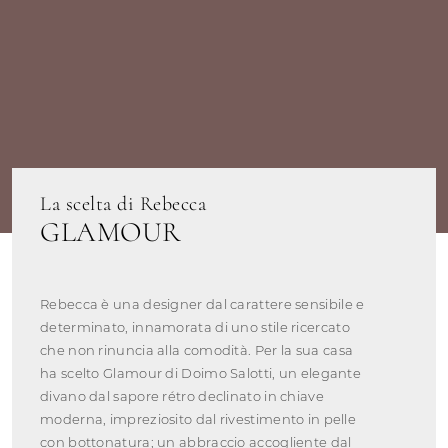
La scelta di Rebecca
GLAMOUR
Rebecca è una designer dal carattere sensibile e
determinato, innamorata di uno stile ricercato
che non rinuncia alla comodità. Per la sua casa
ha scelto Glamour di Doimo Salotti, un elegante
divano dal sapore rétro declinato in chiave
moderna, impreziosito dal rivestimento in pelle
con bottonatura; un abbraccio accogliente dal