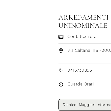
ARREDAMENTI 
UNINOMINALE
Contattaci ora
Via Caltana, 116 - 300
IT
0415730893
Guarda Orari
Giorni di apertura
Richiedi Maggiori Informa
Lunedì