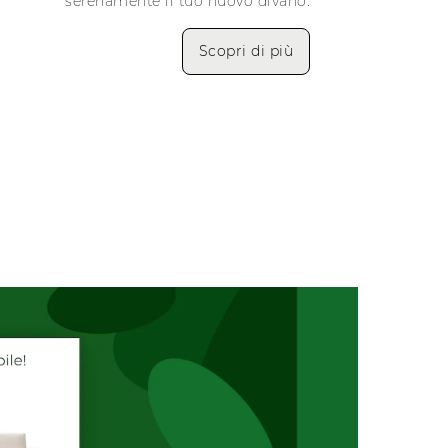
serenamente il tuo nuovo divano.
Scopri di più