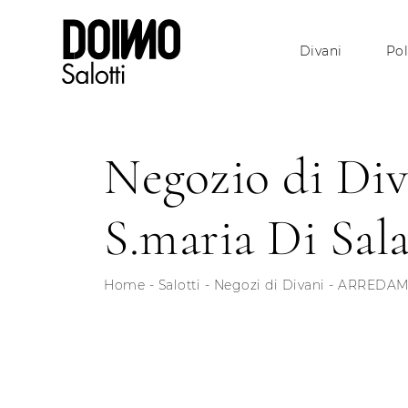
Divani
Pol
Negozio di Div
S.maria Di Sal
Home
-
Salotti
-
Negozi di Divani
-
ARREDAME