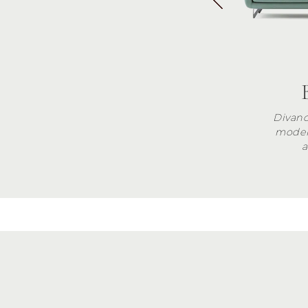
Divan
moder
a