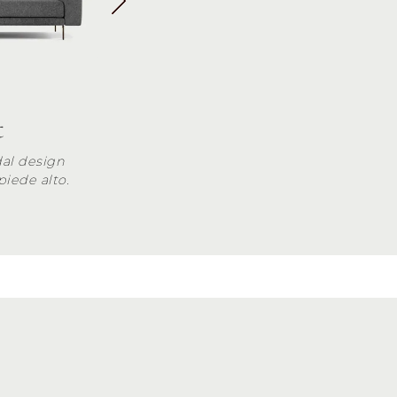
t
al design
iede alto.