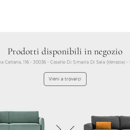
Martedì
Mercoledì
Giovedì
Venerdì
Sabato
Prodotti disponibili in negozio
Domenica
ia Caltana, 116 - 30036 - Caselle Di S.maria Di Sala (Venezia) - 
Vieni a trovarci