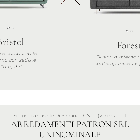
Bristol
Fores
o e componibile
Divano moderno d
no con sedute
contemporaneo e p
llungabili.
Scoprici a Caselle Di S.maria Di Sala (Venezia) - IT
ARREDAMENTI PATRON SRL
UNINOMINALE