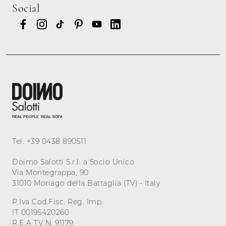
Social
Tel.
+39 0438 890511
Doimo Salotti S.r.l. a Socio Unico
Via Montegrappa, 90
31010 Moriago della Battaglia (TV) - Italy
P.Iva Cod.Fisc. Reg. Imp.
IT 00195420260
R.E.A TV N. 91179