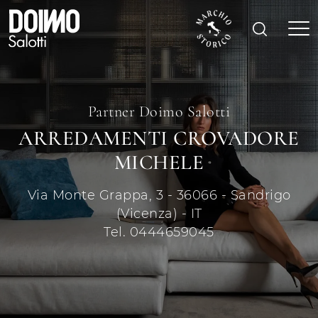
Partner Doimo Salotti
ARREDAMENTI CROVADORE
MICHELE
Via Monte Grappa, 3 - 36066 - Sandrigo
(Vicenza) - IT
Tel. 0444659045