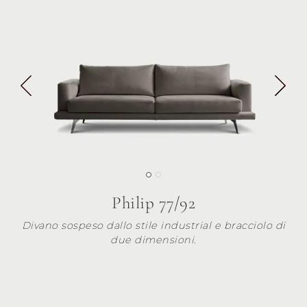
Philip 77/92
Divano sospeso dallo stile industrial e bracciolo di
due dimensioni.